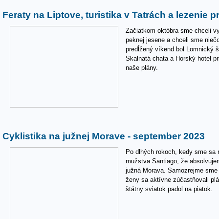
Feraty na Liptove, turistika v Tatrách a lezenie 
Začiatkom októbra sme chceli vy
peknej jesene a chceli sme nieč
predĺžený víkend bol Lomnický št
Skalnatá chata a Horský hotel p
naše plány.
Cyklistika na južnej Morave - september 2023
Po dlhých rokoch, kedy sme sa ne
mužstva Santiago, že absolvujeme
južná Morava. Samozrejme sme t
ženy sa aktívne zúčastňovali pl
štátny sviatok padol na piatok.