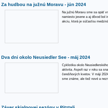
Za hudbou na južnú Moravu - jún 2024
Na južnú Moravu sme sa opäť vráti
namiesto jesene a aj dôvod bol in
akciu, ktorá je súčasťou medzin
Dva dni okolo Neusiedler See - máj 2024
Cyklistika okolo Neusiedlerskéh
aktivita. Aspoň raz v roku sa sn
čerešňových kvetov. V máji 2024 
sme známe, ale tiež nové a nez
Záver skialpovej sezóny v Pitztali