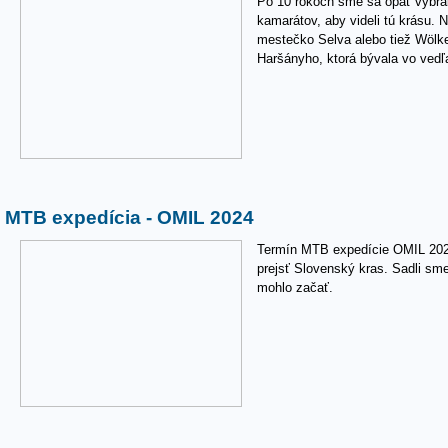
Po 10 rokoch sme sa opäť vybral
kamarátov, aby videli tú krásu. 
mestečko Selva alebo tiež Wölken
Haršányho, ktorá bývala vo vedľa
MTB expedícia - OMIL 2024
Termín MTB expedície OMIL 2024
prejsť Slovenský kras. Sadli sm
mohlo začať.