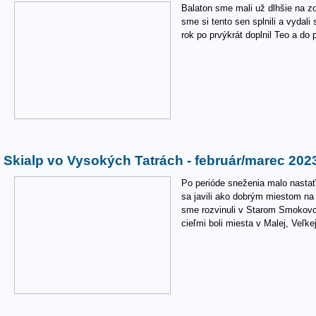
Balaton sme mali už dlhšie na z
sme si tento sen splnili a vydal
rok po prvýkrát doplnil Teo a do 
Skialp vo Vysokých Tatrách - február/marec 202
Po perióde sneženia malo nastať
sa javili ako dobrým miestom na š
sme rozvinuli v Starom Smokovci
cieľmi boli miesta v Malej, Veľke