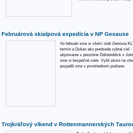
Februárová skialpová expedícia v NP Gesause
Vo februári sme si všetci stáli členovia K
termín a Dušan ako predseda vybral cieľ 
ubytovanie v penzióne Ödsteinblick v John
sme si bezpečné ciele. Vyšli skoro na vš
pozjadili sme v prvotriednom prašane.
Trojkráľový víkend v Rottenmannerských Tauroch