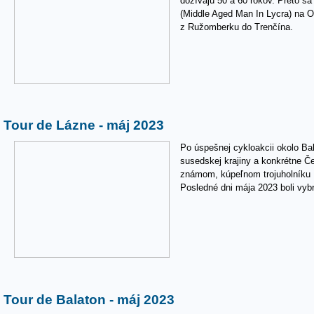
dožívajú 50 a 60 rokov. Preto s
(Middle Aged Man In Lycra) na O
z Ružomberku do Trenčína.
Tour de Lázne - máj 2023
Po úspešnej cykloakcii okolo Bal
susedskej krajiny a konkrétne Če
známom, kúpeľnom trojuholníku 
Posledné dni mája 2023 boli vybra
Tour de Balaton - máj 2023