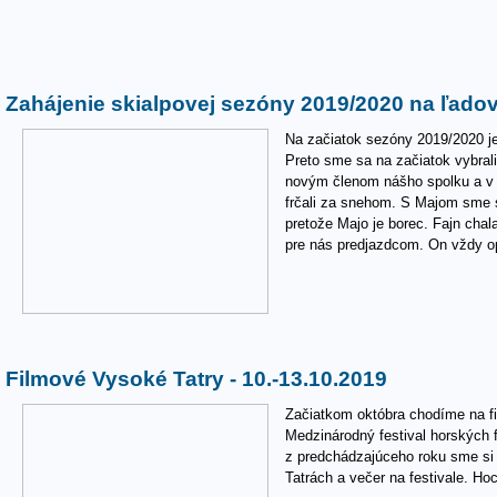
Zahájenie skialpovej sezóny 2019/2020 na ľadovc
Na začiatok sezóny 2019/2020 je
Preto sme sa na začiatok vybrali
novým členom nášho spolku a v t
frčali za snehom. S Majom sme s
pretože Majo je borec. Fajn chalan
pre nás predjazdcom. On vždy op
Filmové Vysoké Tatry - 10.-13.10.2019
Začiatkom októbra chodíme na fi
Medzinárodný festival horských 
z predchádzajúceho roku sme si 
Tatrách a večer na festivale. Ho