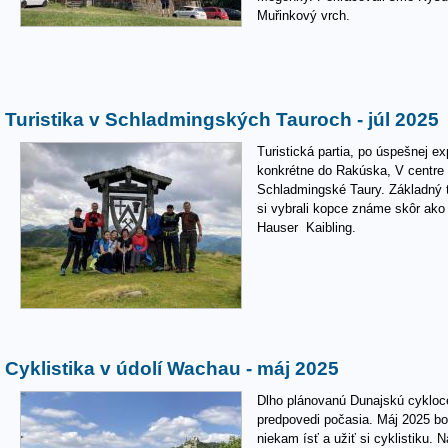
Muřinkový vrch.
Turistika v Schladmingských Tauroch - júl 2025
Turistická partia, po úspešnej ex
konkrétne do Rakúska, V centre
Schladmingské Taury. Základný 
si vybrali kopce známe skôr ako 
Hauser Kaibling.
Cyklistika v údolí Wachau - máj 2025
Dlho plánovanú Dunajskú cykloces
predpovedi počasia. Máj 2025 bo
niekam ísť a užiť si cyklistiku. 