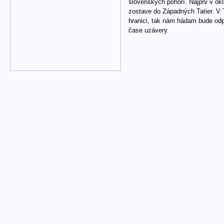
slovenských pohorí. Najprv v okli
zostave do Západných Tatier. V 
hranici, tak nám hádam bude odp
čase uzávery.