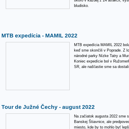
skoro v každej z 24 atrakcii, vys
bludisko.
MTB expedícia - MAMIL 2022
MTB expedícia MAMIL 2022 bola
keď sme skončili v Poprade. Z l
národné parky Nízke Tatry a Mur
Koniec expedície bol v Ružomerk
SR, ale našťastie sme sa dostal
Tour de Južné Čechy - august 2022
Na začiatok augusta 2022 sme si 
Banskej Štiavnice, ale predpoveď
miesto, kde by to mohlo byť lep