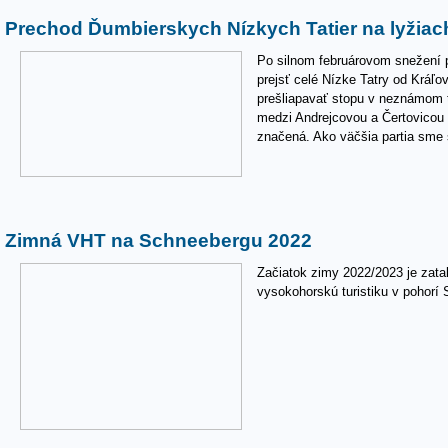
Prechod Ďumbierskych Nízkych Tatier na lyžiach
Po silnom februárovom snežení 
prejsť celé Nízke Tatry od Kráľo
prešliapavať stopu v neznámom t
medzi Andrejcovou a Čertovicou 
značená. Ako väčšia partia sme 
Zimná VHT na Schneebergu 2022
Začiatok zimy 2022/2023 je zata
vysokohorskú turistiku v pohorí