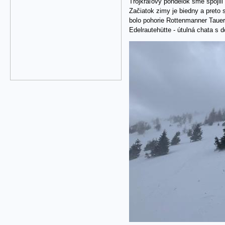
Trojkráľový pondelok sme spojil
Začiatok zimy je biedny a preto 
bolo pohorie Rottenmanner Tauer
Edelrautehütte - útulná chata s