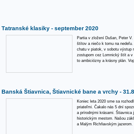
Tatranské klasiky - september 2020
Partia v zložení Dušan, Peter V
štítov a niečo k tomu na nedeľu
chatu v piatok, v sobotu výstup
zostupom cez Lomnický štít a v 
to ambiciózny a krásny plán. Vop
Banská Štiavnica, Štiavnické bane a vrchy - 31.8
Koniec leta 2020 sme sa rozhodli
priateľmi. Čakalo nás 5 dní spo
a prírodnými krásami. Štiavnica
historickým mestom. Našou zákl
a Malým Richňavským jazerom.