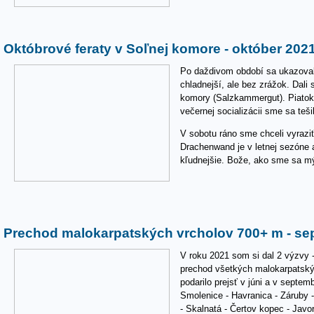
Októbrové feraty v Soľnej komore - október 202
Po daždivom období sa ukazoval
chladnejší, ale bez zrážok. Dali
komory (Salzkammergut). Piatok
večernej socializácii sme sa teši
V sobotu ráno sme chceli vyraziť 
Drachenwand je v letnej sezóne 
kľudnejšie. Bože, ako sme sa mýl
Prechod malokarpatských vrcholov 700+ m - se
V roku 2021 som si dal 2 výzvy
prechod všetkých malokarpatský
podarilo prejsť v júni a v septem
Smolenice - Havranica - Záruby -
- Skalnatá - Čertov kopec - Jav