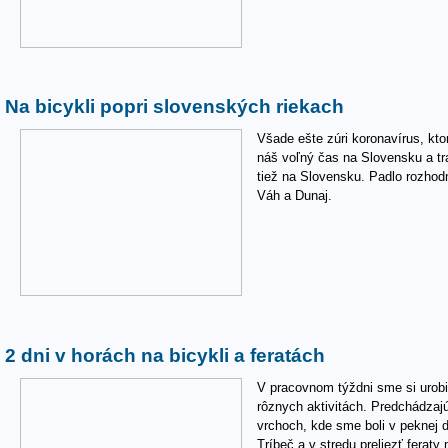
Na bicykli popri slovenských riekach
Všade ešte zúri koronavírus, ktor
náš voľný čas na Slovensku a tra
tiež na Slovensku. Padlo rozhodn
Váh a Dunaj.
2 dni v horách na bicykli a feratách
V pracovnom týždni sme si urobil
rôznych aktivitách. Predchádzaj
vrchoch, kde sme boli v peknej d
Tríbeč a v stredu preliezť ferat