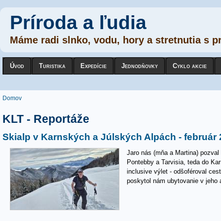
Príroda a ľudia
Máme radi slnko, vodu, hory a stretnutia s p
Úvod
Turistika
Expedície
Jednodňovky
Cyklo akcie
Nachádzate sa tu
Domov
KLT - Reportáže
Skialp v Karnských a Júlských Alpách - február
Jaro nás (mňa a Martina) pozval
Pontebby a Tarvisia, teda do Kar
inclusive výlet - odšoféroval ces
poskytol nám ubytovanie v jeho