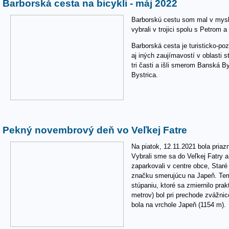
Barborská cesta na bicykli - máj 2022
Barborskú cestu som mal v mysl
vybrali v trojici spolu s Petrom 
Barborská cesta je turisticko-po
aj iných zaujímavostí v oblasti 
tri časti a išli smerom Banská B
Bystrica.
Pekný novembrový deň vo Veľkej Fatre
Na piatok, 12.11.2021 bola priaz
Vybrali sme sa do Veľkej Fatry 
zaparkovali v centre obce, Staré 
značku smerujúcu na Japeň. Tem
stúpaniu, ktoré sa zmiernilo pra
metrov) bol pri prechode zvážnic
bola na vrchole Japeň (1154 m).