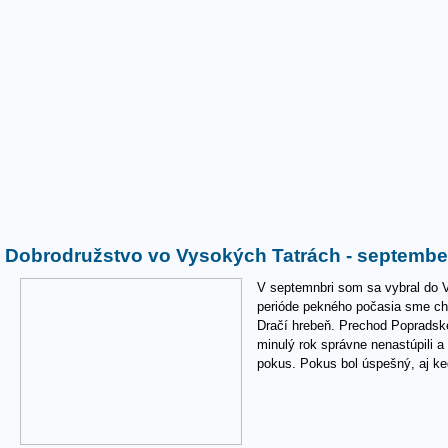
Dobrodružstvo vo Vysokých Tatrách - septembe
V septemnbri som sa vybral do V
perióde pekného počasia sme chc
Dračí hrebeň. Prechod Popradské
minulý rok správne nenastúpili a
pokus. Pokus bol úspešný, aj k