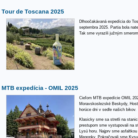
Tour de Toscana 2025
Dlhoočakávaná expedícia do Tos
septembra 2025. Partia bola nate
Tak sme vyrazili južným smero
MTB expedícia - OMIL 2025
Cieľom MTB expedície OMIL 2025
Moravskoslezské Beskydy, Hostý
horúce dni v sedle našich bikov.
Klasicky sme sa stretli na stani
prestupom sme vystupovali na st
Lysú horu. Najprv sme asfaltkou
Megonky. Pokračovali sme Kysuc