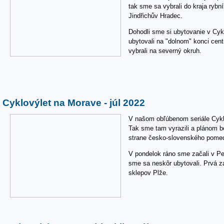
tak sme sa vybrali do kraja ryb
Jindřichův Hradec.
Dohodli sme si ubytovanie v Cy
ubytovali na "dolnom" konci cen
vybrali na severný okruh.
Cyklovýlet na Morave - júl 2022
V našom obľúbenom seriále Cyklo
Tak sme tam vyrazili a plánom bo
strane česko-slovenského pomed
V pondelok ráno sme začali v P
sme sa neskôr ubytovali. Prvá 
sklepov Plže.