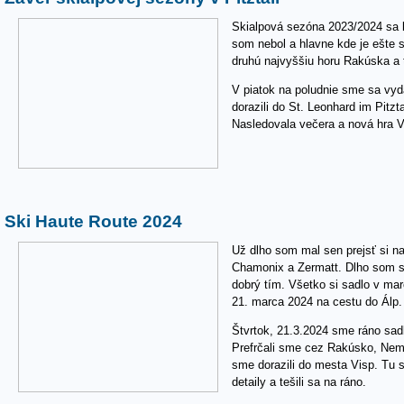
Skialpová sezóna 2023/2024 sa bl
som nebol a hlavne kde je ešte s
druhú najvyššiu horu Rakúska a 
V piatok na poludnie sme sa vyda
dorazili do St. Leonhard im Pitz
Nasledovala večera a nová hra V
Ski Haute Route 2024
Už dlho som mal sen prejsť si na
Chamonix a Zermatt. Dlho som s
dobrý tím. Všetko si sadlo v marc
21. marca 2024 na cestu do Álp.
Štvrtok, 21.3.2024 sme ráno sadl
Prefrčali sme cez Rakúsko, Neme
sme dorazili do mesta Visp. Tu s
detaily a tešili sa na ráno.