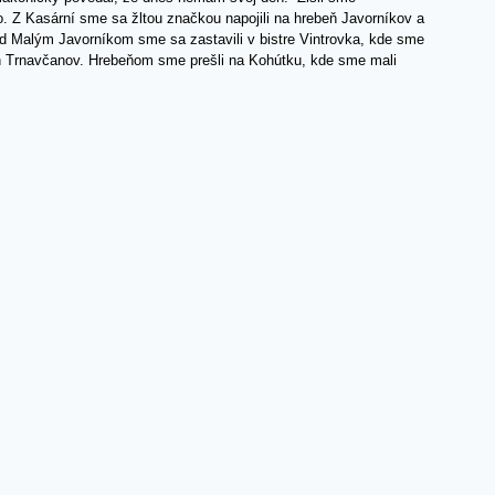
. Z Kasární sme sa žltou značkou napojili na hrebeň Javorníkov a
red Malým Javorníkom sme sa zastavili v bistre Vintrovka, kde sme
ích Trnavčanov. Hrebeňom sme prešli na Kohútku, kde sme mali