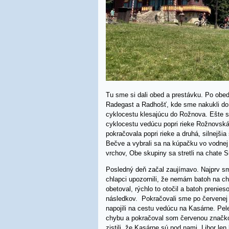
Tu sme si dali obed a prestávku. Po obe
Radegast a Radhošť, kde sme nakukli do k
cyklocestu klesajúcu do Rožnova. Ešte sm
cyklocestu vedúcu popri rieke Rožnovská 
pokračovala popri rieke a druhá, silnejši
Bečve a vybrali sa na kúpačku vo vodnej
vrchov, Obe skupiny sa stretli na chate S
Posledný deň začal zaujímavo. Najprv sm
chlapci upozornili, že nemám batoh na chr
obetoval, rýchlo to otočil a batoh prenie
následkov. Pokračovali sme po červenej
napojili na cestu vedúcu na Kasárne. Pele
chybu a pokračoval som červenou značko
zistili, že Kasárne sú pod nami. Libor l