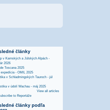
sledné články
lp v Karnských a Júlských Alpách -
uár 2026
 de Toscana 2025
expedícia - OMIL 2025
stika v Schladmingských Tauroch - júl
istika v údolí Wachau - máj 2025
View all articles
sledné články podľa
tora