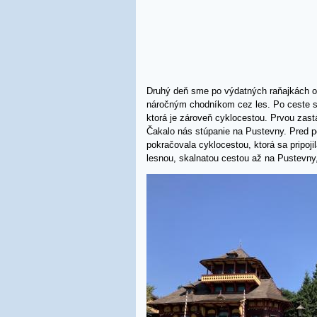
Druhý deň sme po výdatných raňajkách opu
náročným chodníkom cez les. Po ceste s
ktorá je zároveň cyklocestou. Prvou zastá
Čakalo nás stúpanie na Pustevny. Pred po
pokračovala cyklocestou, ktorá sa pripoj
lesnou, skalnatou cestou až na Pustevny,