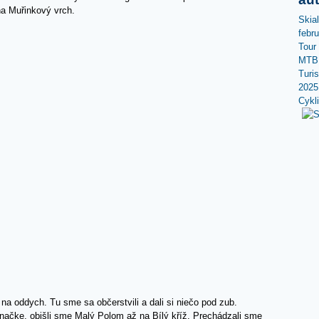
na Muřinkový vrch.
Skia
febr
Tour
MTB 
Turi
2025
Cykl
na oddych. Tu sme sa občerstvili a dali si niečo pod zub.
ačke, obišli sme Malý Polom až na Bílý kříž. Prechádzali sme