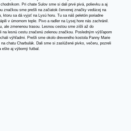
odníkom. Pri chate Sulov sme si dali prvé pivá, polievku a aj
rou značkou sme prešli na začiatok červenej značky vedúcej na
u, ktoru sa dá vyjsť na Lysú horu. Tu sa náš peletón poriadne
ápili v úmornom teple. Pivo a radler na Lysej hore nás zachránil.
lu, ale zmenenou trasou. Lesnou cestou sme zišli až do
li na lesnú cestu značenú zelenou značkou. Posledným výšľapom
ochali výhľadmi. Prešli sme okolo dreveného kostola Panny Marie
 na chatu Charbulák. Dali sme si zaslúžené pivko, večeru, pozreli
 ešte aj výborný futbal.