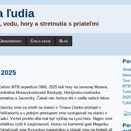
a ľudia
 vodu, hory a stretnutia s priateľmi
Jednodňovky
Cyklo akcie
Blog
Po
Skia
 2025
febr
Tour
MTB 
Cieľom MTB expedície OMIL 2025 boli hory na severnej Morave,
Turi
konkrétne Moravskoslezské Beskydy, Hostýnsko-vsetínska
2025
ornatina a Javorníky. Čakali nás horúce dni v sedle našich bikov.
Cykl
lasicky sme sa stretli na stanici v Trnave (Janko pristúpil v
Piešťanoch) a s jedným prestupom sme vystupovali na stanici v
Čadci. Vrchol prvého dňa mal byť výšľap na Lysú horu. Najprv sme
asfaltkou vyšli k zaujímavosti, ktorou sú kamenné gule Megonky.
Po
Pokračovali sme Kysuckou magistrálou a stúpali sme na hrebeň až
au