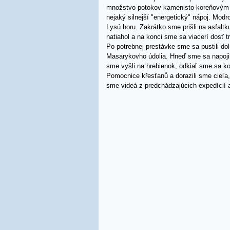
množstvo potokov kamenisto-koreňovým ch
nejaký silnejší "energetický" nápoj. Mod
Lysú horu. Zakrátko sme prišli na asfaltk
natiahol a na konci sme sa viacerí dosť tr
Po potrebnej prestávke sme sa pustili do
Masarykovho údolia. Hneď sme sa napoji
sme vyšli na hrebienok, odkiaľ sme sa k
Pomocnice křesťanů a dorazili sme cieľa,
sme videá z predchádzajúcich expedícií a