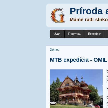
Príroda 
Máme radi slnko,
Úvod
Turistika
Expedície
Nachádzate sa tu
Domov
MTB expedícia - OMIL
h
K