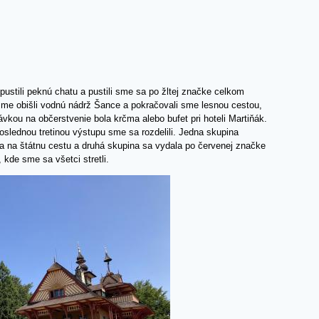
stili peknú chatu a pustili sme sa po žltej značke celkom
me obišli vodnú nádrž Šance a pokračovali sme lesnou cestou,
vkou na občerstvenie bola krčma alebo bufet pri hoteli Martiňák.
slednou tretinou výstupu sme sa rozdelili. Jedna skupina
ila na štátnu cestu a druhá skupina sa vydala po červenej značke
 kde sme sa všetci stretli.