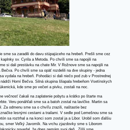
de sme sa zaradili do davu stúpajúceho na hrebeň. Prešli sme cez
aplnky sv. Cyrila a Metoda. Po chvíli sme sa napojili na
e si dali prestávku na chate Mir. V Rožnove sme sa napojili na
Bečva. Po chvíli sme sa opäť rozdelili na dve skupiny - jedna
a sa vydala na hrebeň. Pohodáci si dali niečo pod zub v Prostrednej
 nádrži Horní Bečva. Silná skupina šliapala hrebeňom Vsetínskych
úkenická, kde sme po večeri a pivku, zostali na noc.
e večnosť čakali na zaplatenie pobytu a krátko po štarte ma
bte. Veru ponáhľali sme sa a batoh zostal na lavičke. Martin sa
sol. Za odmenu sme sa o chvíľu zrazili, naštastie bez
 značke lesnými cestami a trailami. V sedle pod Lemešnou sme sa
tón sa roztrhal a na konci som zostal ja a Libor. Urobil som ďalšiu
u, smer Veľký Javorník. Na vrchu zjazdovky sme s Liborom
en lakonicky povedal, že dnes nemám svoj deň. Zišli sme