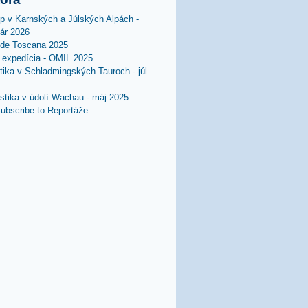
lp v Karnských a Júlských Alpách -
uár 2026
 de Toscana 2025
expedícia - OMIL 2025
stika v Schladmingských Tauroch - júl
istika v údolí Wachau - máj 2025