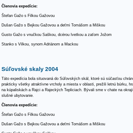
Členovia expedície:
Štefan Gažo s Filkou Gažovou
Dušan Gažo s Bejkou Gažovou a deťmi Tomášom a Miškou
Gusto Gažo s vnučkou Saškou, dcérou Ivetkou a zaťom Jožom
Stanko s Vilkou, synom Adriánom a Mackou
Súľovské skaly 2004
Táto expedícia bola situovaná do Súľovských skál, ktoré sú súčasťou chránen
prakticky všetky atraktívne vrcholy a miesta v oblasti, prežili letnú búrku, hral
na kúpaliskách a Rajci a Rajeckých Tepliciach. Bývali sme v chate na okraj
slušné ubytovanie.
Členovia expedície:
Štefan Gažo s Filkou Gažovou
Dušan Gažo s Bejkou Gažovou a deťmi Tomášom a Miškou