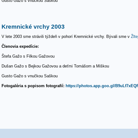
Gusto Gažo s vnučkou Saškou
Kremnické vrchy 2003
V lete 2003 sme strávili týždeň v pohorí Kremnické vrchy. Bývali sme v
Žlt
Členovia expedície:
Štefa Gažo s Filkou Gažovou
Dušan Gažo s Bejkou Gažovou a deťmi Tomášom a Miškou
Gusto Gažo s vnučkou Saškou
Fotogaléria s popisom fotografií:
https://photos.app.goo.gl/B9uLf7xE