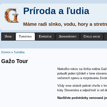
Príroda a ľudia
Máme radi slnko, vodu, hory a stretn
Úvod
Turistika
Expedície
Jednodňovky
Cyklo akcie
Nachádzate sa tu
Domov
»
Turistika
Gažo Tour
Niekoľko rokov sa širšia rodina Gaž
pobudli jeden týždeň v lone slovens
večeroch spevu a rozprávaniu život
Vždy sme strávili pekné chvíle v k
kúty Slovenska a odpočinúť si od d
Navštívte podstránky venované j