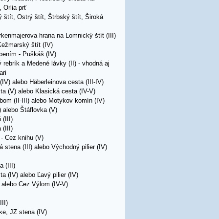
 Orlia prť
tít, Ostrý štít, Štrbský štít, Široká
irkenmajerova hrana na Lomnický štít (III)
ežmarský štít (IV)
bením - Puškáš (IV)
rebrík a Medené lávky (II) - vhodná aj
ari
IV) alebo Häberleinova cesta (III-IV)
a (V) alebo Klasická cesta (IV-V)
bom (II-III) alebo Motykov komín (IV)
I) alebo Štáflovka (V)
(III)
(III)
a
- Cez knihu (V)
 stena (III) alebo Východný pilier (IV)
 (III)
a (IV) alebo Ľavý pilier (IV)
) alebo Cez Výlom (IV-V)
II)
ke, JZ stena (IV)