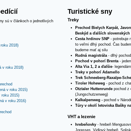
edícií
Turistické sny
Treky
ny sú v článkoch o jednotlivých
Prechod Bielych Karpát, Javorn
Beskýd a ďalších slovenských
Cesta hrdinov SNP
- potrebuje 
to veľmi dlhý pochod. Čas budem
 (uskutočnená v roku 2018)
 roku 2018)
budeme mať aj silu
Rudná magistrála
- dlhý pocho
Pochod v pohorí Brenta
- jede
Alta Via 1, 2 a ďalšie
- legendár
ty (uskutočnená v roku 2018)
á v roku 2018)
Treky v pohorí Adamello
Trek Schneeberg-Raxalpe-Sche
echod
Tiroler Hoheweg
- pochod z cha
esta - VHT + prechod
prechod
Otztaler Huttenrunde
pochod z 
aty (uskutočnená v roku 2015)
ená v roku 2015)
(Jungschutzenweg)
(uskutočnená v roku 2015)
 roku 2015)
Kalkalpenweg -
pochod v Národ
aty (uskutočnená v roku 2016)
ná v roku 2016)
Túry v okolí letoviska Bašky n
esta - VHT + prechod
prechod
VHT a lezenie
+ feraty
hrebeňovky
- hrebeň Mengusovsk
Jorasses, Vidlový hrebeň, Solis