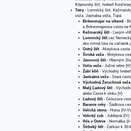
Kôprovský štít, hrebeň Končistej,
Tatry
- Lomnický štít, Kežmarský š
veža, Jastrabia veža, Tupá
Birkenmajer na víkend
- B
 - VHT
a Birkenmajerova cesta na K
Kežmarský štít
- Ľavým vhĺ
ry) - prechod
Lomnický štít
cez Nemecký 
d
ako zimná túra na začiatok j
erata
Ostrý štít
- Motykova cesta (
chod
Široká veža
- Motykova cest
hod + feraty
Javorový štít
- Hlavným žľa
Volia veža
- Južné rebro (II
Žabí kôň
- Východný hrebeň 
Jastrabia veža
- Stará cesta 
Východná Žeruchová vež
Malý Ľadový štít
- Východná
alebo Cesta k slnku (V)
Ľadový štít
- Grószova cesta
Baranie roky
- Šádkova cest
Velická stena
- Hrana (IV-V
Velický zub
- Jubilejná (IV)
Ihla v Ostrve
- Normálka (II-I
Štrbský štít
- Zaťkovi k 30-t