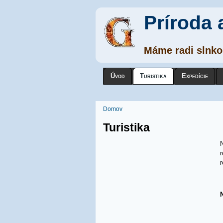
Príroda 
Máme radi slnko,
Úvod
Turistika
Expedície
Nachádzate sa tu
Domov
Turistika
N
r
r