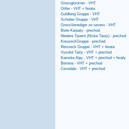
Grossglockner - VHT
Grossglockner - VHT
Ortler - VHT + ferata
Ortler - VHT + ferata
Goldberg Gruppe - VHT
Goldberg Gruppe - VHT
Schober Gruppe - VHT
Schober Gruppe - VHT
GrossVenediger ze severu
GrossVenediger ze severu - VHT
Biele Karpaty - prechod
Biele Karpaty - prechod
Niedere Tauern (Nízke Tau
Niedere Tauern (Nízke Taury) - prechod
KreuzeckGruppe - precho
KreuzeckGruppe - prechod
Reisseck Gruppe - VHT + f
Reisseck Gruppe - VHT + ferata
Vysoké Tatry - VHT + pre
Vysoké Tatry - VHT + prechod
Karnske Alpy - VHT + prec
Karnske Alpy - VHT + prechod + feraty
Bernina - VHT + prechod
Bernina - VHT + prechod
Cevedale - VHT + prechod
Cevedale - VHT + prechod