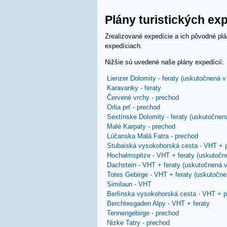
Plány turistických exp
Zrealizované expedície a ich pôvodné plá
expedíciach.
Nižšie sú uvedené naše plány expedícií:
Lienzer Dolomity - feraty
Lienzer Dolomity - feraty (uskutočnená v
Karavanky - feraty
Karavanky - feraty
Červené vrchy - prechod
Červené vrchy - prechod
Orlia prť - prechod
Orlia prť - prechod
Sextínske Dolomity - fera
Sextínske Dolomity - feraty (uskutočnen
Malé Karpaty - prechod
Malé Karpaty - prechod
Lúčanska Malá Fatra - pr
Lúčanska Malá Fatra - prechod
Stubaiská vysokohorská c
Stubaiská vysokohorská cesta - VHT + 
Hochalmspitze - VHT + fer
Hochalmspitze - VHT + feraty (uskutočn
Dachstein - VHT + feraty 
Dachstein - VHT + feraty (uskutočnená v
Totes Gebirge - VHT + fer
Totes Gebirge - VHT + feraty (uskutočne
Similaun - VHT
Similaun - VHT
Berlínska vysokohorská c
Berlínska vysokohorská cesta - VHT + 
Berchtesgaden Alpy - VHT 
Berchtesgaden Alpy - VHT + feraty
Tennengebirge - prechod
Tennengebirge - prechod
Nizke Tatry - prechod
Nizke Tatry - prechod