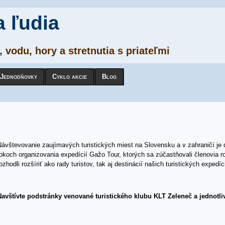
a ľudia
 vodu, hory a stretnutia s priateľmi
Jednodňovky
Cyklo akcie
Blog
ávštevovanie zaujímavých turistických miest na Slovensku a v zahraničí je 
okoch organizovania expedícií Gažo Tour, ktorých sa zúčastňovali členovia ro
ozhodli rozšíriť ako rady turistov, tak aj destinácií našich turistických expedíc
Navštívte podstránky venované turistického klubu KLT Zeleneč a jednot