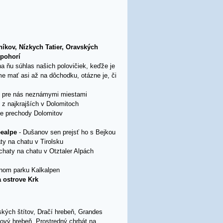
íkov, Nízkych Tatier, Oravských
 pohorí
na ňu súhlas našich polovičiek, keďže je
e mať asi až na dôchodku, otázne je, či
d pre nás neznámymi miestami
n z najkrajších v Dolomitoch
ne prechody Dolomitov
ealpe
- Dušanov sen prejsť ho s Bejkou
ty na chatu v Tirolsku
chaty na chatu v Otztaler Alpách
nom parku Kalkalpen
a ostrove Krk
ých štítov, Dračí hrebeň, Grandes
kový hrebeň, Prostredný chrbát na