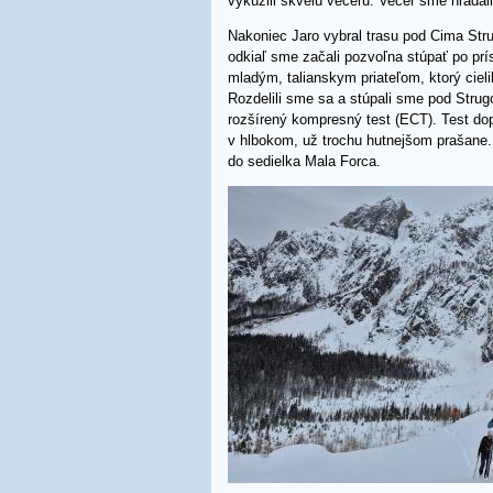
vykúzlil skvelú večeru. Večer sme hľadal
Nakoniec Jaro vybral trasu pod Cima Stru
odkiaľ sme začali pozvoľna stúpať po prís
mladým, talianskym priateľom, ktorý cieli
Rozdelili sme sa a stúpali sme pod Stru
rozšírený kompresný test (ECT). Test do
v hlbokom, už trochu hutnejšom prašane.
do sedielka Mala Forca.