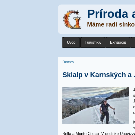
Príroda 
Máme radi slnko,
Úvod
Turistika
Expedície
Nachádzate sa tu
Domov
Skialp v Karnských a 
s
J
c
K
Bella a Monte Cocco. V dedinke Ugovizza