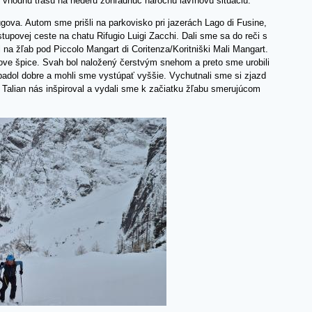
i vhodnú trasu na nedeľu zohľadnúc náročnú lavínovú situáciu.
gova. Autom sme prišli na parkovisko pri jazerách Lago di Fusine,
tupovej ceste na chatu Rifugio Luigi Zacchi. Dali sme sa do reči s
l na žľab pod Piccolo Mangart di Coritenza/Koritniški Mali Mangart.
gove špice. Svah bol naložený čerstvým snehom a preto sme urobili
padol dobre a mohli sme vystúpať vyššie. Vychutnali sme si zjazd
 Talian nás inšpiroval a vydali sme k začiatku žľabu smerujúcom