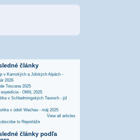
sledné články
lp v Karnských a Júlských Alpách -
uár 2026
 de Toscana 2025
expedícia - OMIL 2025
stika v Schladmingských Tauroch - júl
istika v údolí Wachau - máj 2025
View all articles
sledné články podľa
tora