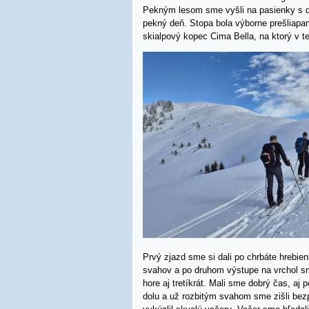
Pekným lesom sme vyšli na pasienky s dr
pekný deň. Stopa bola výborne prešliapan
skialpový kopec Cima Bella, na ktorý v te
Prvý zjazd sme si dali po chrbáte hrebi
svahov a po druhom výstupe na vrchol sm
hore aj tretíkrát. Mali sme dobrý čas, aj
dolu a už rozbitým svahom sme zišli bezp