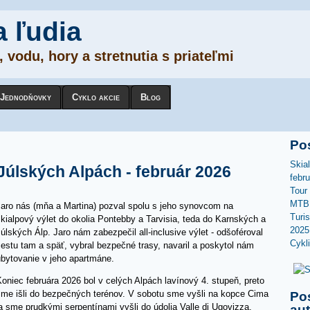
a ľudia
 vodu, hory a stretnutia s priateľmi
Jednodňovky
Cyklo akcie
Blog
Po
Skia
Júlských Alpách - február 2026
febr
Tour
MTB 
Jaro nás (mňa a Martina) pozval spolu s jeho synovcom na
Turi
kialpový výlet do okolia Pontebby a Tarvisia, teda do Karnských a
2025
úlských Álp. Jaro nám zabezpečil all-inclusive výlet - odšoféroval
Cykl
estu tam a späť, vybral bezpečné trasy, navaril a poskytol nám
ubytovanie v jeho apartmáne.
oniec februára 2026 bol v celých Alpách lavínový 4. stupeň, preto
sme išli do bezpečných terénov. V sobotu sme vyšli na kopce Cima
Po
 sme prudkými serpentínami vyšli do údolia Valle di Ugovizza.
au