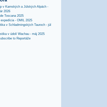
lp v Karnských a Júlských Alpách -
uár 2026
 de Toscana 2025
expedícia - OMIL 2025
stika v Schladmingských Tauroch - júl
istika v údolí Wachau - máj 2025