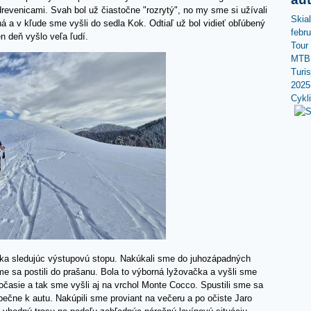
evenicami. Svah bol už čiastočne "rozrytý", no my sme si užívali
Skia
á a v kľude sme vyšli do sedla Kok. Odtiaľ už bol vidieť obľúbený
febr
n deň vyšlo veľa ľudí.
Tour
MTB 
Turi
2025
Cykl
enka sledujúc výstupovú stopu. Nakúkali sme do juhozápadných
e sa postili do prašanu. Bola to výborná lyžovačka a vyšli sme
 počasie a tak sme vyšli aj na vrchol Monte Cocco. Spustili sme sa
ečne k autu. Nakúpili sme proviant na večeru a po očiste Jaro