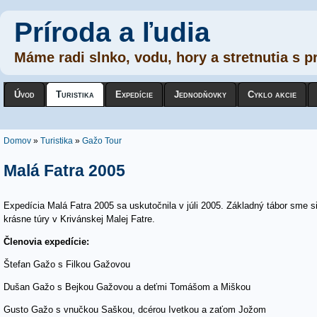
Príroda a ľudia
Máme radi slnko, vodu, hory a stretnutia s p
Úvod
Turistika
Expedície
Jednodňovky
Cyklo akcie
Nachádzate sa tu
Domov
»
Turistika
»
Gažo Tour
Malá Fatra 2005
Expedícia Malá Fatra 2005 sa uskutočnila v júli 2005. Základný tábor sme si 
krásne túry v Krivánskej Malej Fatre.
Členovia expedície:
Štefan Gažo s Filkou Gažovou
Dušan Gažo s Bejkou Gažovou a deťmi Tomášom a Miškou
Gusto Gažo s vnučkou Saškou, dcérou Ivetkou a zaťom Jožom