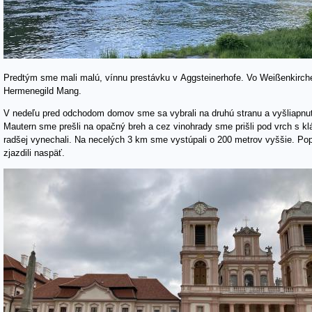
Predtým sme mali malú, vínnu prestávku v Aggsteinerhofe. Vo Weißenkirche
Hermenegild Mang.
V nedeľu pred odchodom domov sme sa vybrali na druhú stranu a vyšliapnuť
Mautern sme prešli na opačný breh a cez vinohrady sme prišli pod vrch s kl
radšej vynechali. Na necelých 3 km sme vystúpali o 200 metrov vyššie. Po
zjazdili naspäť.