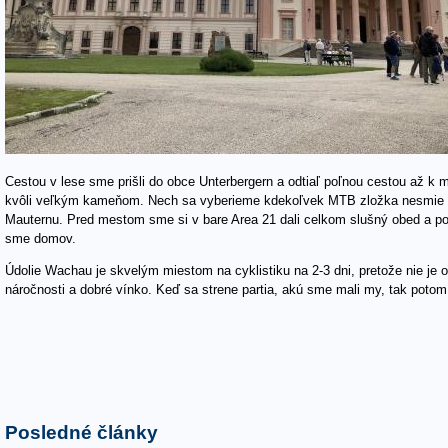
Cestou v lese sme prišli do obce Unterbergern a odtiaľ poľnou cestou až k ma
kvôli veľkým kameňom. Nech sa vyberieme kdekoľvek MTB zložka nesmie c
Mauternu. Pred mestom sme si v bare Area 21 dali celkom slušný obed a pok
sme domov.
Údolie Wachau je skvelým miestom na cyklistiku na 2-3 dni, pretože nie je 
náročnosti a dobré vínko. Keď sa strene partia, akú sme mali my, tak potom 
Posledné články