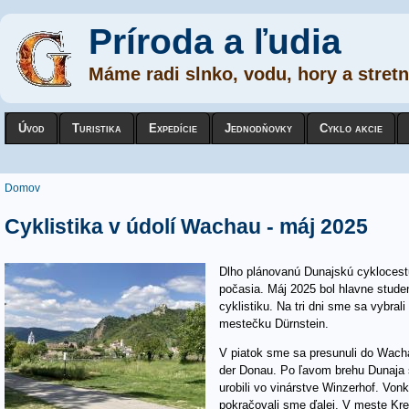
Príroda a ľudia
Máme radi slnko, vodu, hory a stretn
Úvod
Turistika
Expedície
Jednodňovky
Cyklo akcie
Nachádzate sa tu
Domov
Cyklistika v údolí Wachau - máj 2025
Dlho plánovanú Dunajskú cyklocestu 
počasia. Máj 2025 bol hlavne stude
cyklistiku. Na tri dni sme sa vybral
mestečku Dürnstein.
V piatok sme sa presunuli do Wach
der Donau. Po ľavom brehu Dunaja 
urobili vo vinárstve Winzerhof. Von
pokračovali sme ďalej. V meste Kr