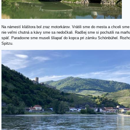
Na námestí kláštora bol zraz motorkárov. Vrátili sme do mesta a chceli sme
nie veľmi chutná a kávy sme sa nedočkali. Radšej sme si pochutili na marh
späť. Paradoxne sme museli šliapať do kopca pri zámku Schönbühel. Rozho
Spitzu.