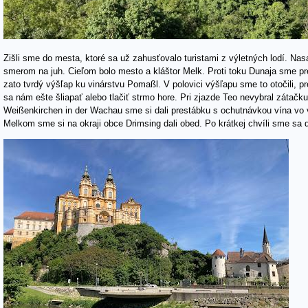
Zišli sme do mesta, ktoré sa už zahusťovalo turistami z výletných lodí. Na
smerom na juh. Cieľom bolo mesto a kláštor Melk. Proti toku Dunaja sme pre
zato tvrdý výšľap ku vinárstvu Pomaßl. V polovici výšľapu sme to otočili, p
sa nám ešte šliapať alebo tlačiť strmo hore. Pri zjazde Teo nevybral zátač
Weißenkirchen in der Wachau sme si dali prestábku s ochutnávkou vína vo 
Melkom sme si na okraji obce Drimsing dali obed. Po krátkej chvíli sme sa d