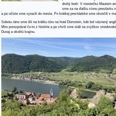
druhý breh. V mestečku Mautern an 
sme sa na ďalšiu vínnu prestávku v
a po očiste sme vyrazili do mesta. Po krátkej prechádzke sme skončili v ma
Sobotu ráno sme išli na krátku túru na hrad Dürnstein, kde bol váznený ang
Miro porozprával čo-to z histórie a po chvíli sme stáli na zvyškov stredov
Dunaj a okolitú krajinu.