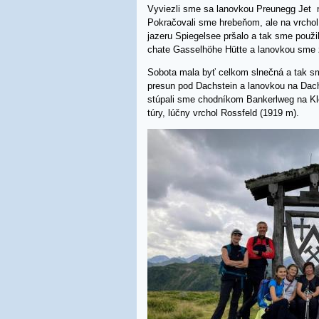
Vyviezli sme sa lanovkou Preunegg Jet n
Pokračovali sme hrebeňom, ale na vrchol 
jazeru Spiegelsee pršalo a tak sme použili
chate Gasselhöhe Hütte a lanovkou sme z
Sobota mala byť celkom slnečná a tak sme
presun pod Dachstein a lanovkou na Dach
stúpali sme chodníkom Bankerlweg na Kl
túry, lúčny vrchol Rossfeld (1919 m).