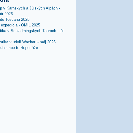
lp v Karnských a Júlských Alpách -
uár 2026
 de Toscana 2025
expedícia - OMIL 2025
stika v Schladmingských Tauroch - júl
istika v údolí Wachau - máj 2025