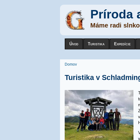
Príroda 
Máme radi slnko,
Úvod
Turistika
Expedície
Nachádzate sa tu
Domov
Turistika v Schladmin
T
v
v