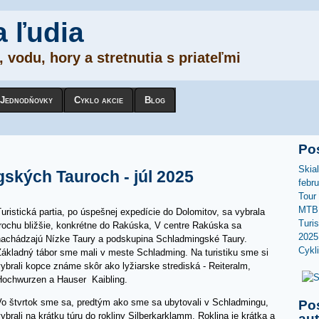
a ľudia
 vodu, hory a stretnutia s priateľmi
Jednodňovky
Cyklo akcie
Blog
Po
Skia
gských Tauroch - júl 2025
febr
Tour
MTB 
uristická partia, po úspešnej expedície do Dolomitov, sa vybrala
Turi
trochu bližšie, konkrétne do Rakúska, V centre Rakúska sa
2025
nachádzajú Nízke Taury a podskupina Schladmingské Taury.
Cykl
Základný tábor sme mali v meste Schladming. Na turistiku sme si
ybrali kopce známe skôr ako lyžiarske strediská - Reiteralm,
Hochwurzen a Hauser Kaibling.
Vo štvrtok sme sa, predtým ako sme sa ubytovali v Schladmingu,
Po
ybrali na krátku túru do rokliny Silberkarklamm. Roklina je krátka a
au