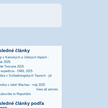
sledné články
lp v Karnských a Júlských Alpách -
uár 2026
 de Toscana 2025
expedícia - OMIL 2025
stika v Schladmingských Tauroch - júl
istika v údolí Wachau - máj 2025
View all articles
sledné články podľa
tora