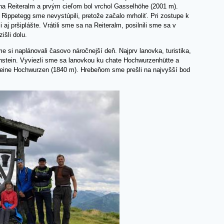
a Reiteralm a prvým cieľom bol vrchol Gasselhöhe (2001 m).
Rippetegg sme nevystúpili, pretože začalo mrholiť. Pri zostupe k
 aj pršiplášte. Vrátili sme sa na Reiteralm, posilnili sme sa v
išli dolu.
 si naplánovali časovo náročnejší deň. Najprv lanovka, turistika,
stein. Vyviezli sme sa lanovkou ku chate Hochwurzenhütte a
eine Hochwurzen (1840 m). Hrebeňom sme prešli na najvyšší bod