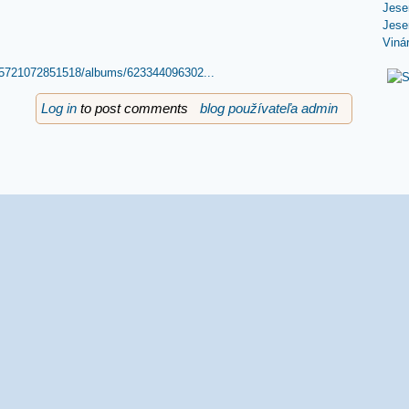
Jese
Jese
Viná
985721072851518/albums/623344096302...
Log in
to post comments
blog používateľa admin