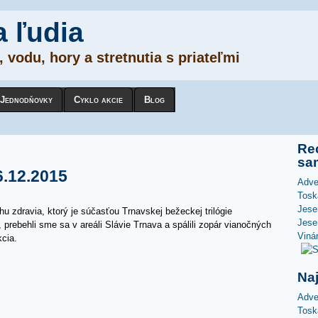
a ľudia
 vodu, hory a stretnutia s priateľmi
Jednodňovky
Cyklo akcie
Blog
Rec
sa
6.12.2015
Adve
Tosk
Jese
 zdravia, ktorý je súčasťou Trnavskej bežeckej trilógie
Jese
prebehli sme sa v areáli Slávie Trnava a spálili zopár vianočných
Viná
kcia.
Na
Adve
Tosk