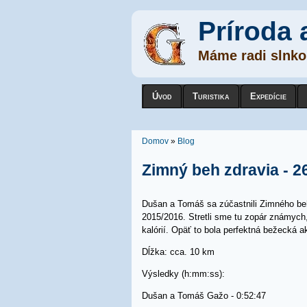
Príroda 
Máme radi slnko,
Úvod
Turistika
Expedície
Nachádzate sa tu
Domov
»
Blog
Zimný beh zdravia - 2
Dušan a Tomáš sa zúčastnili Zimného behu
2015/2016. Stretli sme tu zopár známych, 
kalórií. Opäť to bola perfektná bežecká a
Dĺžka: cca. 10 km
Výsledky (h:mm:ss):
Dušan a Tomáš Gažo - 0:52:47