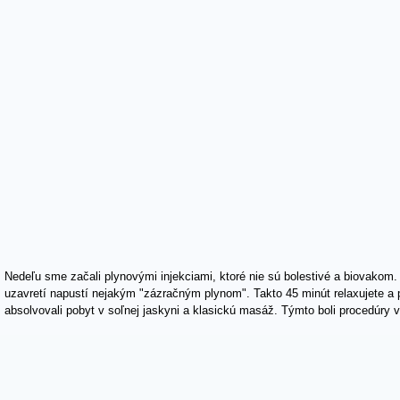
Nedeľu sme začali plynovými injekciami, ktoré nie sú bolestivé a biovakom. 
uzavretí napustí nejakým "zázračným plynom". Takto 45 minút relaxujete a
absolvovali pobyt v soľnej jaskyni a klasickú masáž. Týmto boli procedúry 