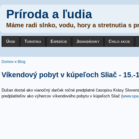
Príroda a ľudia
Máme radi slnko, vodu, hory a stretnutia s p
Úvod
Turistika
Expedície
Jednodňovky
Cyklo akcie
Nachádzate sa tu
Domov
»
Blog
Víkendový pobyt v kúpeľoch Sliač - 15.-
Dušan dostal ako vianočný darček ročné predplatné časopisu Krásy Sloven
predplatiteľov ako výhercov víkendového pobytu v kúpeľoch Sliač (
www.spa-