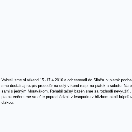
Vybrali sme si víkend 15.-17.4.2016 a odcestovali do Sliaču. v piatok poob
sme dostali aj rozpis procedúr na celý víkend resp. na piatok a sobotu. Na 
sami s jedným Moravákom. Rehabilitačný bazén sme sa rozhodli nevyužiť . 
piatok večer sme sa ešte poprechádzali v lesoparku v blízkom okolí kúpeľo
dĺžkou.