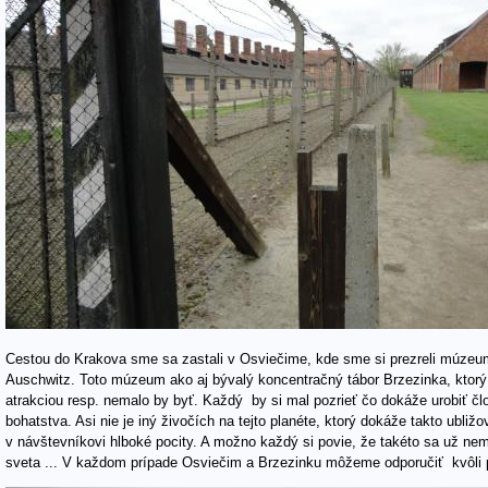
Cestou do Krakova sme sa zastali v Osviečime, kde sme si prezreli múzeu
Auschwitz. Toto múzeum ako aj bývalý koncentračný tábor Brzezinka, ktorý j
atrakciou resp. nemalo by byť. Každý by si mal pozrieť čo dokáže urobiť čl
bohatstva. Asi nie je iný živočích na tejto planéte, ktorý dokáže takto ubl
v návštevníkovi hlboké pocity. A možno každý si povie, že takéto sa už ne
sveta ... V každom prípade Osviečim a Brzezinku môžeme odporučiť kvôli p