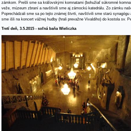
zámkom. Prešli sme sa kráľovskými komnatami (bohužiaľ súkromné komnaty b
veže, múzeum zbraní a navštívili sme aj zámockú katedrálu. Zo zámku naše 
Poprechádzali sme sa po tejto známej štvrti, navštívili sme starú synagógu
sme išli na koncert vážnej hudby (hrali prevažne Vivaldiho) do kostola sv. P
Tretí deň, 3.5.2015 - soľná baňa Wieliczka