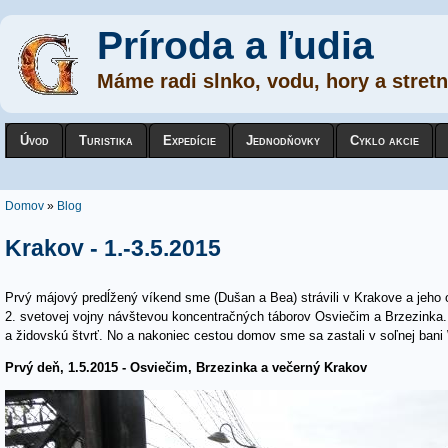
Príroda a ľudia
Máme radi slnko, vodu, hory a stretn
Úvod
Turistika
Expedície
Jednodňovky
Cyklo akcie
Nachádzate sa tu
Domov
»
Blog
Krakov - 1.-3.5.2015
Prvý májový predĺžený víkend sme (Dušan a Bea) strávili v Krakove a jeho
2. svetovej vojny návštevou koncentračných táborov Osviečim a Brzezinka.
a židovskú štvrť. No a nakoniec cestou domov sme sa zastali v soľnej bani 
Prvý deň, 1.5.2015 - Osviečim, Brzezinka a večerný Krakov