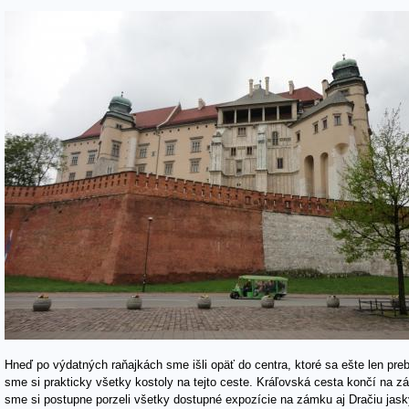
Hneď po výdatných raňajkách sme išli opäť do centra, ktoré sa ešte len preb
sme si prakticky všetky kostoly na tejto ceste. Kráľovská cesta končí na 
sme si postupne porzeli všetky dostupné expozície na zámku aj Dračiu jasky