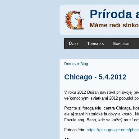
Príroda 
Máme radi slnko,
Úvod
Turistika
Expedície
Nachádzate sa tu
Domov
»
Blog
Chicago - 5.4.2012
V roku 2012 Dušan navštívil pri svojej 
veľkonočnými sviatkami 2012 pobudol po
Pozrite si fotogalériu centra Chicaga, 
ale aj staré historické budovy a kostol. 
Fazule ang. Bean, kde sa každý musí odf
Fotogaléria:
https://plus.google.com/ph