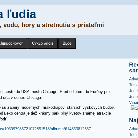
a ľudia
 vodu, hory a stretnutia s priateľmi
Jednodňovky
Cyklo akcie
Blog
Rec
sa
Adve
Tosk
Jese
prvej ceste do USA mesto Chicago. Pred odletom do Európy pre
Jese
d dňa v centre Chicaga.
Viná
kde sú zábery moderných mrakodrapov, starších výškových budov,
Neďaleko centra je tiež krásny park plný kvetov známej atrakcie
otiť.
Na
Adve
otos/105997985721072851518/albums/614863812537...
Tosk