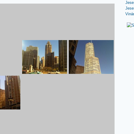
Jese
Jese
Viná