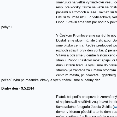
smerujúci na veľkú vyhliadkovú vežu. ce
resp. pre kočíky, takže na vežu sa dos
panelmi o stromoch a lese. Taktiež sú 
Deti si to určite užijú. Z vyhliadkovej 
Lipno. Strávili sme tam pár hodín v pek
pobytu.
V Českom Krumlove sme sa rýchlo ubyto
Dostali sme skromnú, ale čistú izbu. Bol
sme blízko centra. Keďže predpoveď po
rozhodli stráviť prvý deň vonku. Z penz
Vltavu a boli sme v centre historického
stranu. Popod Plášťový most spájajúci
druhú stranu hradu a vyšli sme do prek
stromov je záhrada zaujímavá otočným h
centrum mesta, pri pivovare Eggenberg 
pečenú rybu pri meandre Vltavy a vychutnávali sme si pekný deň.
Druhý deň - 9.5.2014
Piatok bol podľa predpovede zamračený 
si naplánovali navštíviť zaujímavé int
šumavského fotografa Josefa Seidla (
ww
dome, v ktorom pôsobil a tento dom sus
veľmi zaujímavá a Bea sa vrátila v spo