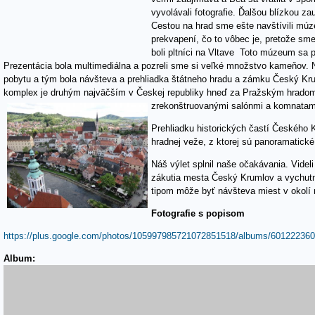
vyvolávali fotografie. Ďalšou blízkou z
Cestou na hrad sme ešte navštívili múz
prekvapení, čo to vôbec je, pretože sme
boli pltníci na Vltave Toto múzeum sa p
Prezentácia bola multimediálna a pozreli sme si veľké množstvo kameňov.
pobytu a tým bola návšteva a prehliadka štátneho hradu a zámku Český Kr
komplex je druhým najväčším v Českej republiky hneď za Pražským hradom. 
zrekonštruovanými salónmi a komnatami
Prehliadku historických častí Českého
hradnej veže, z ktorej sú panoramatick
Náš výlet splnil naše očakávania. Videl
zákutia mesta Český Krumlov a vychutn
tipom môže byť návšteva miest v okolí 
Fotografie s popisom
https://plus.google.com/photos/105997985721072851518/albums/601222360
Album: