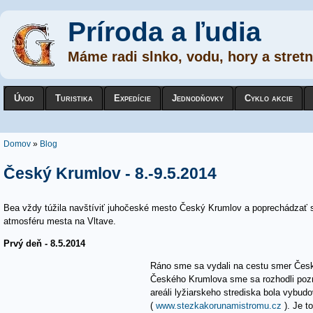
Príroda a ľudia
Máme radi slnko, vodu, hory a stretn
Úvod
Turistika
Expedície
Jednodňovky
Cyklo akcie
Nachádzate sa tu
Domov
»
Blog
Český Krumlov - 8.-9.5.2014
Bea vždy túžila navštíviť juhočeské mesto Český Krumlov a poprechádzať s
atmosféru mesta na Vltave.
Prvý deň - 8.5.2014
Ráno sme sa vydali na cestu smer Česk
Českého Krumlova sme sa rozhodli pozrie
areáli lyžiarskeho strediska bola vybu
(
www.stezkakorunamistromu.cz
). Je t